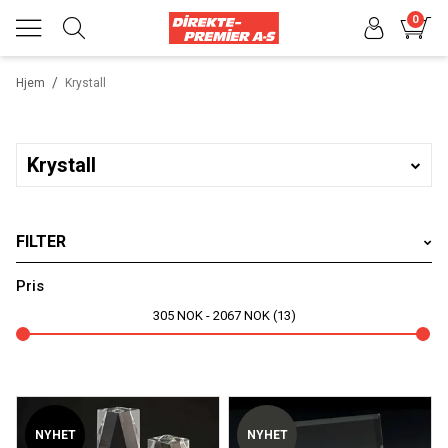
0
/
Hjem
Krystall
Krystall
FILTER
Varemerker
Pris
305
NOK
2067
NOK
13
Velg produkttype
Velg sportsgren
NYHET
NYHET