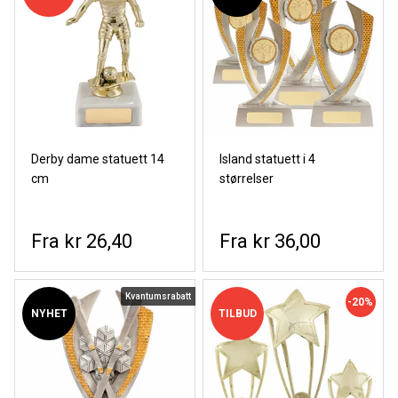
Derby dame statuett 14
Island statuett i 4
cm
størrelser
kr 26,40
kr 36,00
Kvantumsrabatt
-20%
NYHET
TILBUD