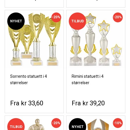
-20%
-20%
NYHET
TILBUD
Sorrento statuett i 4
Rimini statuett i 4
størrelser
størrelser
kr 33,60
kr 39,20
-20%
-10%
TILBUD
NYHET