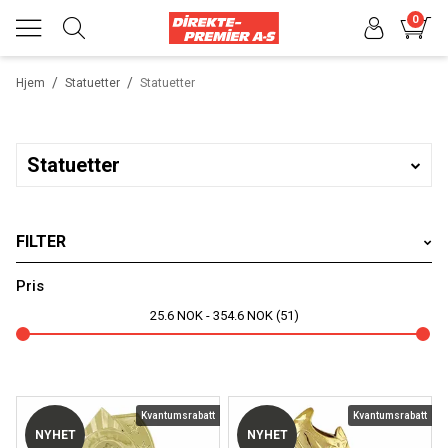
0
/
/
Hjem
Statuetter
Statuetter
Statuetter
FILTER
Varemerker
Pris
25.6
NOK
354.6
NOK
51
Velg produkttype
Velg sportsgren
Kvantumsrabatt
Kvantumsrabatt
NYHET
NYHET