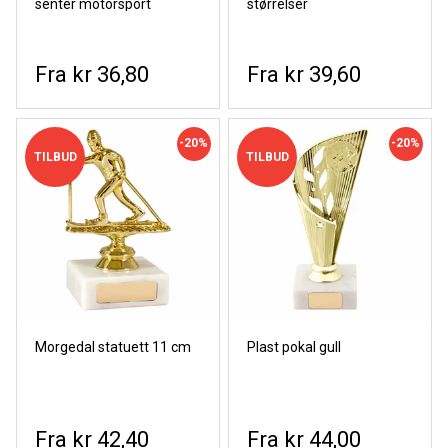
senter motorsport
størrelser
kr 36,80
kr 39,60
-20%
-20%
TILBUD
TILBUD
Morgedal statuett 11 cm
Plast pokal gull
kr 42,40
kr 44,00