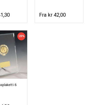
41,30
kr 42,00
-20%
ssplakett i 6