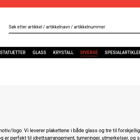
STATUETTER
GLASS
KRYSTALL
DIVERSE
SPESIALARTIKLE
tiv/logo. Vi leverer plakettene i både glass og tre til forskjelli
g er perfekt til idrettsarrangement, turneringer, utmerkelser, og 