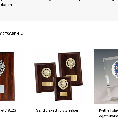
iplomer.
PORTSGREN
kett18x23
Sand plakett i 3 størrelser
Kvitfjell p
eget vinylm