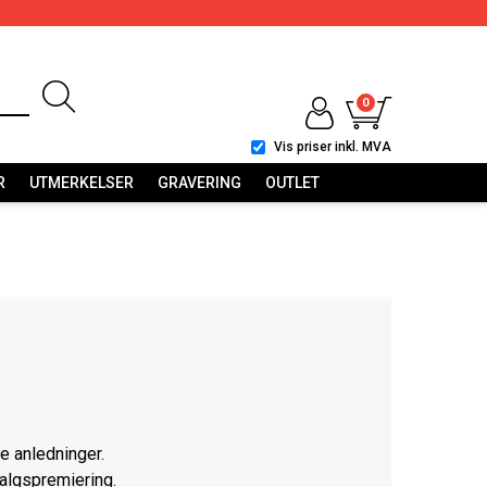
0
Vis priser inkl. MVA
R
UTMERKELSER
GRAVERING
OUTLET
ge anledninger.
salgspremiering.