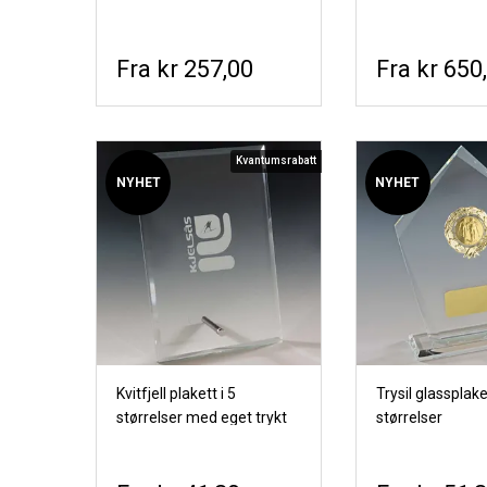
kr 257,00
kr 650
Kvantumsrabatt
NYHET
NYHET
Kvitfjell plakett i 5
Trysil glassplaket
størrelser med eget trykt
størrelser
motiv