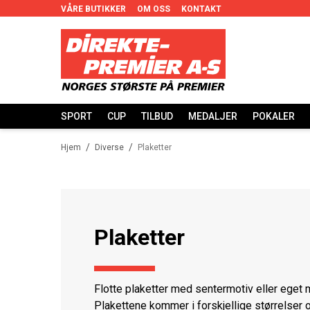
VÅRE BUTIKKER
OM OSS
KONTAKT
SPORT
CUP
TILBUD
MEDALJER
POKALER
/
/
Hjem
Diverse
Plaketter
Plaketter
Flotte plaketter med sentermotiv eller eget mo
Plakettene kommer i forskjellige størrelser o