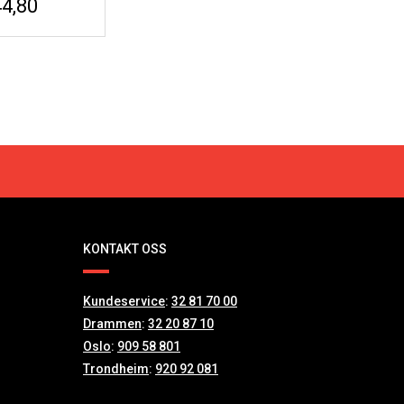
44,80
KONTAKT OSS
Kundeservice
:
32 81 70 00
Drammen
:
32 20 87 10
Oslo
:
909 58 801
Trondheim
:
920 92 081