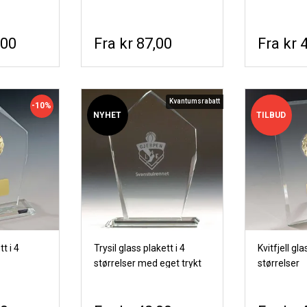
,00
kr 87,00
kr 
Kvantumsrabatt
-10%
NYHET
TILBUD
t i 4
Trysil glass plakett i 4
Kvitfjell gla
størrelser med eget trykt
størrelser
motiv