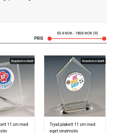
50.4
NOK
1836
NOK
9
PRIS
Kvantumsrabatt
Kvantumsrabatt
lakett 11 cm med
Trysil plakett 11 cm med
otiv
eget vinylmotiv