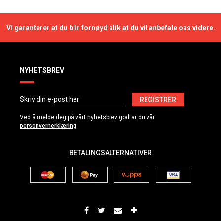
Vi garanterer at du blir fornøyd slik at du vil anbefale oss videre.
NYHETSBREV
REGISTRER
Ved å melde deg på vårt nyhetsbrev godtar du vår
personvernerklæring
BETALINGSALTERNATIVER