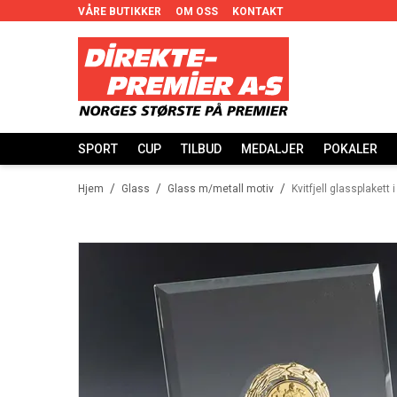
VÅRE BUTIKKER
OM OSS
KONTAKT
SPORT
CUP
TILBUD
MEDALJER
POKALER
/
/
/
Hjem
Glass
Glass m/metall motiv
Kvitfjell glassplakett 