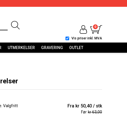
0
Vis priser inkl. MVA
R
UTMERKELSER
GRAVERING
OUTLET
rrelser
Fra
kr 50,40
stk
. Valgfritt
Før
kr 63,00