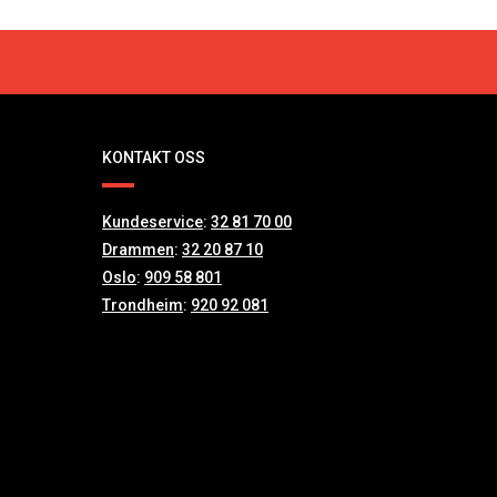
KONTAKT OSS
Kundeservice
:
32 81 70 00
Drammen
:
32 20 87 10
Oslo
:
909 58 801
Trondheim
:
920 92 081