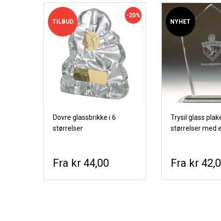
-20%
TILBUD
NYHET
Dovre glassbrikke i 6
Trysil glass plake
størrelser
størrelser med e
motiv
kr 44,00
kr 42,