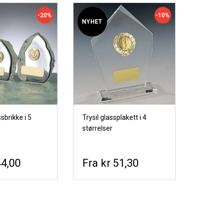
-20%
-10%
NYHET
sbrikke i 5
Trysil glassplakett i 4
størrelser
44,00
kr 51,30