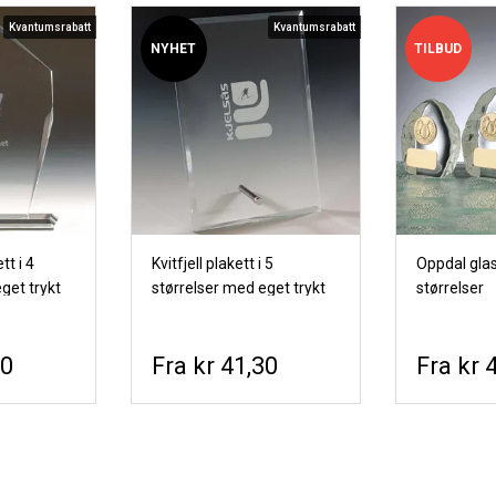
Kvantumsrabatt
Kvantumsrabatt
NYHET
TILBUD
tt i 4
Kvitfjell plakett i 5
Oppdal glas
get trykt
størrelser med eget trykt
størrelser
motiv
00
kr 41,30
kr 