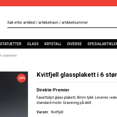
STATUETTER
GLASS
KRYSTALL
DIVERSE
SPESIALARTIKLE
i 6 størrelser
Kvitfjell glassplakett i 6 stø
-20%
Direkte-Premier
Fasettslipt glass plakett, 8mm tykk. Leveres i eske
standard motiv. Gravering på skilt.
Varenr.
Kvitfjell