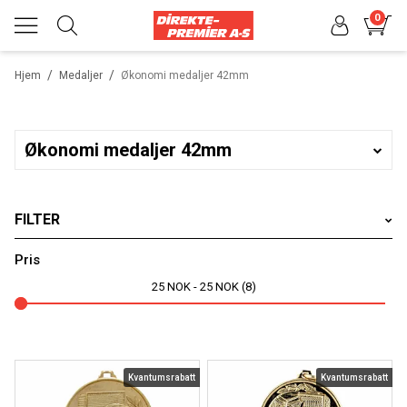
0
/
/
Hjem
Medaljer
Økonomi medaljer 42mm
Økonomi medaljer 42mm
FILTER
Varemerker
Pris
25
NOK
25
NOK
8
Velg produkttype
Velg sportsgren
Kvantumsrabatt
Kvantumsrabatt