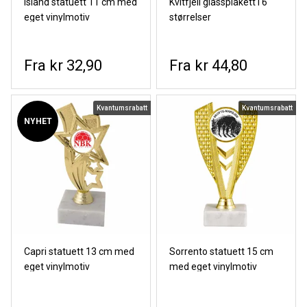
Island statuett 11 cm med
Kvitfjell glassplakett i 6
eget vinylmotiv
størrelser
kr 32,90
kr 44,80
Kvantumsrabatt
Kvantumsrabatt
NYHET
Capri statuett 13 cm med
Sorrento statuett 15 cm
eget vinylmotiv
med eget vinylmotiv