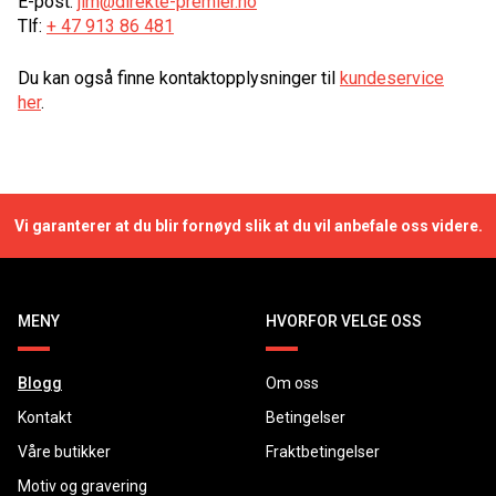
E-post:
jim@direkte-premier.no
Tlf:
+ 47 913 86 481
Du kan også finne kontaktopplysninger til
kundeservice
her
.
Vi garanterer at du blir fornøyd slik at du vil anbefale oss videre.
MENY
HVORFOR VELGE OSS
Blogg
Om oss
Kontakt
Betingelser
Våre butikker
Fraktbetingelser
Motiv og gravering