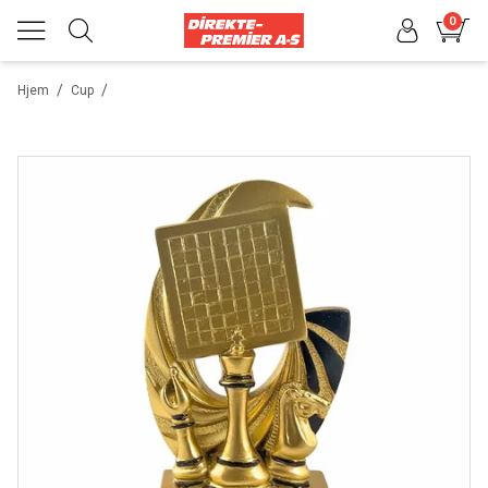
0
/
/
Hjem
Cup