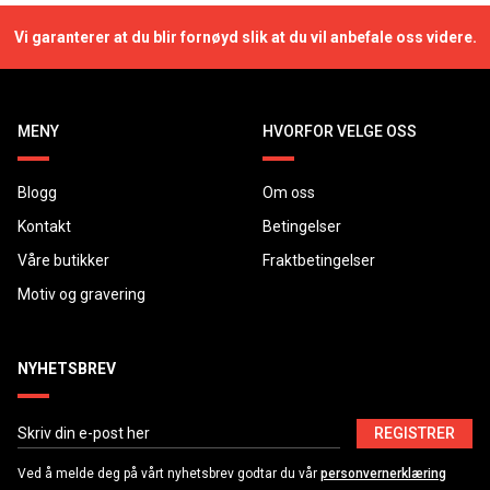
Vi garanterer at du blir fornøyd slik at du vil anbefale oss videre.
MENY
HVORFOR VELGE OSS
Blogg
Om oss
Kontakt
Betingelser
Våre butikker
Fraktbetingelser
Motiv og gravering
NYHETSBREV
REGISTRER
Ved å melde deg på vårt nyhetsbrev godtar du vår
personvernerklæring