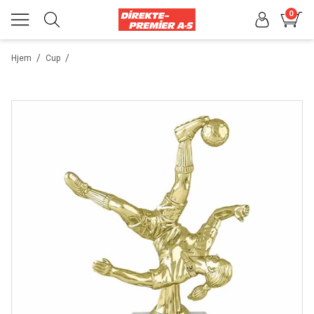
0
/
/
Hjem
Cup