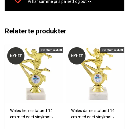
Vi har samme pris på nett og butikk.
Relaterte produkter
Kvantumsrabatt
Kvantumsrabatt
NYHET
NYHET
Wales herre statuett 14
Wales dame statuett 14
cm med eget vinylmotiv
cm med eget vinylmotiv