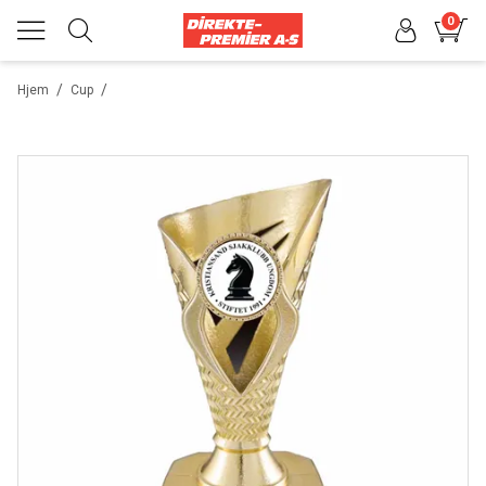
0
/
/
Hjem
Cup