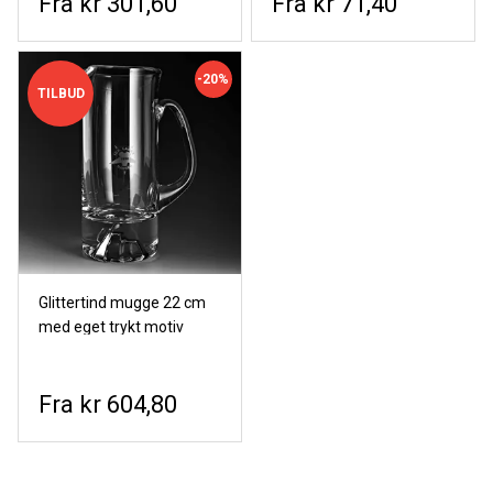
kr 301,60
kr 71,40
-20%
TILBUD
Glittertind mugge 22 cm
med eget trykt motiv
kr 604,80