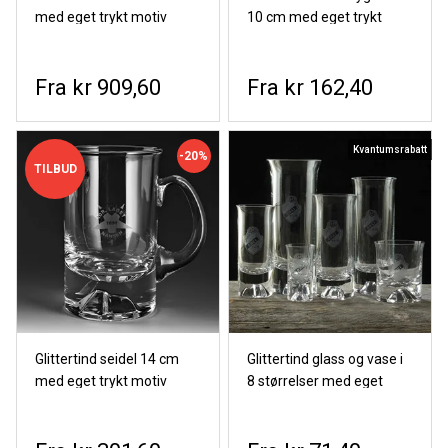
med eget trykt motiv
10 cm med eget trykt
motiv
kr 909,60
kr 162,40
Kvantumsrabatt
-20%
TILBUD
Glittertind seidel 14 cm
Glittertind glass og vase i
med eget trykt motiv
8 størrelser med eget
trykt motiv