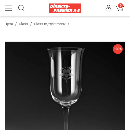
0
/
/
/
Hjem
Glass
Glass m/trykt motiv
-20%