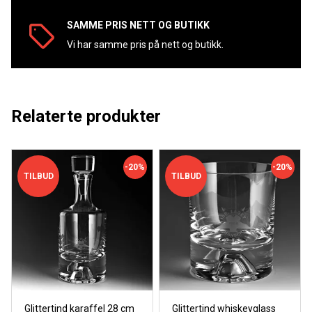
SAMME PRIS NETT OG BUTIKK
Vi har samme pris på nett og butikk.
Relaterte produkter
-20%
-20%
TILBUD
TILBUD
Glittertind karaffel 28 cm
Glittertind whiskeyglass