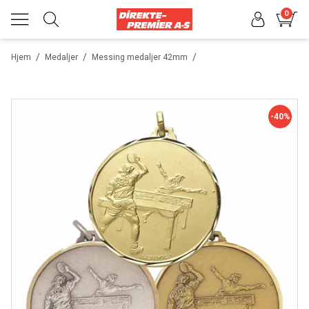
0
/
/
/
Hjem
Medaljer
Messing medaljer 42mm
-40%