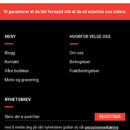
Vi garanterer at du blir fornøyd slik at du vil anbefale oss videre.
MENY
HVORFOR VELGE OSS
Blogg
Om oss
Kontakt
Betingelser
Våre butikker
Fraktbetingelser
Motiv og gravering
NYHETSBREV
REGISTRER
Ved å melde deg på vårt nyhetsbrev godtar du vår
personvernerklæring