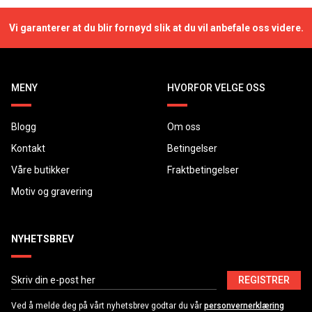
Vi garanterer at du blir fornøyd slik at du vil anbefale oss videre.
MENY
HVORFOR VELGE OSS
Blogg
Om oss
Kontakt
Betingelser
Våre butikker
Fraktbetingelser
Motiv og gravering
NYHETSBREV
REGISTRER
Ved å melde deg på vårt nyhetsbrev godtar du vår
personvernerklæring