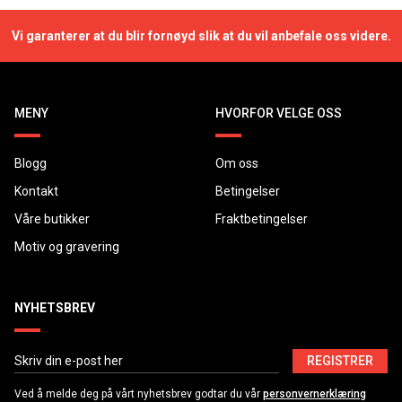
Vi garanterer at du blir fornøyd slik at du vil anbefale oss videre.
MENY
HVORFOR VELGE OSS
Blogg
Om oss
Kontakt
Betingelser
Våre butikker
Fraktbetingelser
Motiv og gravering
NYHETSBREV
REGISTRER
Ved å melde deg på vårt nyhetsbrev godtar du vår
personvernerklæring