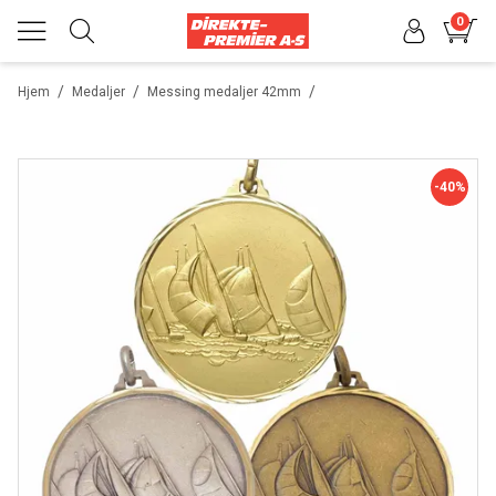
0
/
/
/
Hjem
Medaljer
Messing medaljer 42mm
-40%