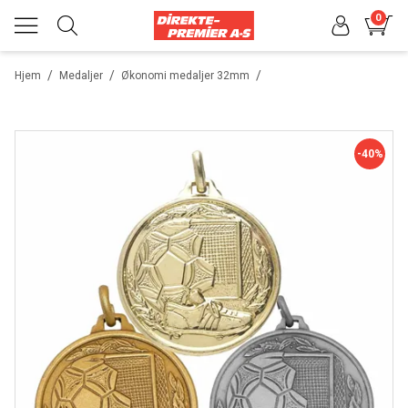
0
/
/
/
Hjem
Medaljer
Økonomi medaljer 32mm
-40%