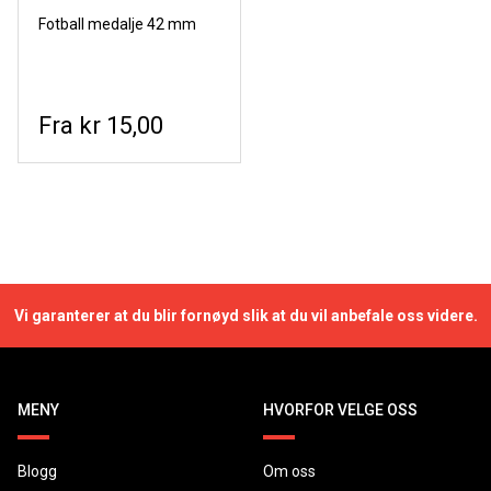
Fotball medalje 42 mm
kr 15,00
Vi garanterer at du blir fornøyd slik at du vil anbefale oss videre.
MENY
HVORFOR VELGE OSS
Blogg
Om oss