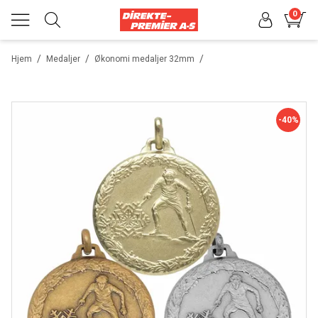
0
/
/
/
Hjem
Medaljer
Økonomi medaljer 32mm
-40%