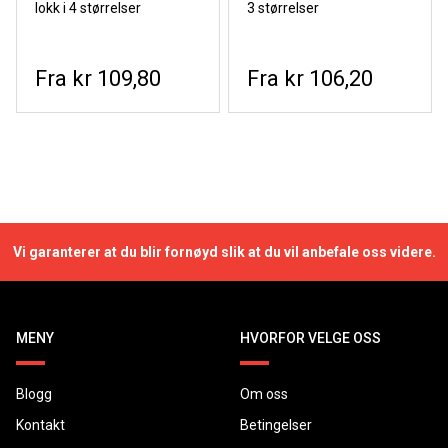
lokk i 4 størrelser
3 størrelser
kr 109,80
kr 106,20
Vi garanterer at du blir fornøyd slik at du vil anbefale oss videre.
MENY
HVORFOR VELGE OSS
Blogg
Om oss
Kontakt
Betingelser