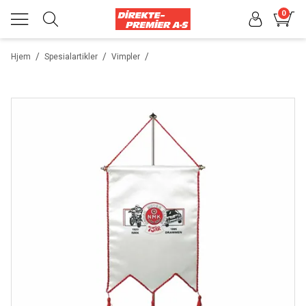
0
/
/
/
Hjem
Spesialartikler
Vimpler