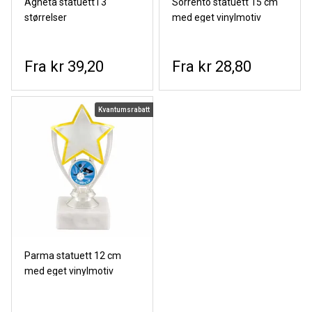
Agneta statuett i 3
Sorrento statuett 15 cm
størrelser
med eget vinylmotiv
kr 39,20
kr 28,80
Kvantumsrabatt
Parma statuett 12 cm
med eget vinylmotiv