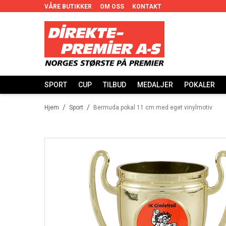
VÅRE BUTIKKER
OM OSS
KONTAKT
SPORT
CUP
TILBUD
MEDALJER
POKALER
/
/
Hjem
Sport
Bermuda pokal 11 cm med eget vinylmotiv