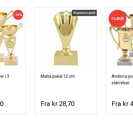
Kvantumsrabatt
-10%
TILBUD
r i 3
Malta pokal 12 cm
Andorra pok
størrelser
60
kr 28,70
kr 