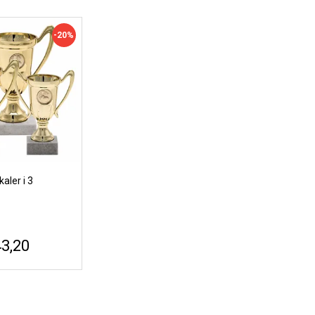
-20%
aler i 3
43,20