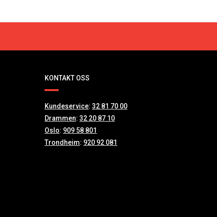
KONTAKT OSS
Kundeservice
:
32 81 70 00
Drammen
:
32 20 87 10
Oslo
:
909 58 801
Trondheim
:
920 92 081