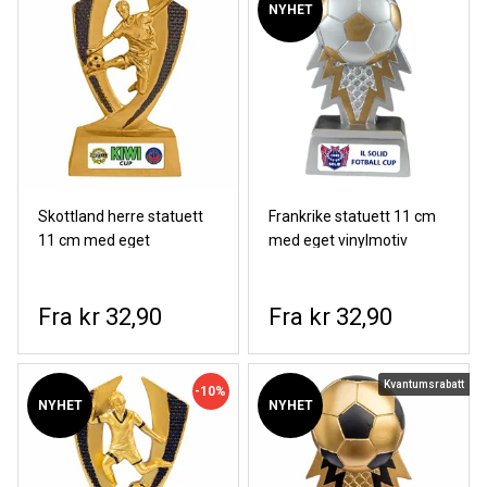
NYHET
Skottland herre statuett
Frankrike statuett 11 cm
11 cm med eget
med eget vinylmotiv
vinylmotiv
kr 32,90
kr 32,90
Kvantumsrabatt
-10%
NYHET
NYHET