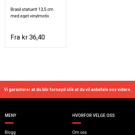
Brasil statuett 13,5 cm
med eget vinylmotiv
kr 36,40
Vi garanterer at du blir fornøyd slik at du vil anbefale oss videre.
MENY
HVORFOR VELGE OSS
Blogg
Om oss